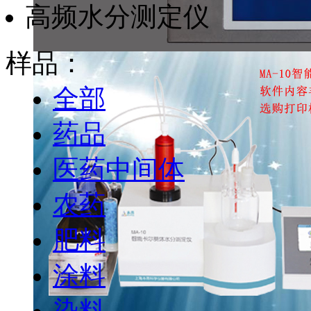
高频水分测定仪
样品：
全部
药品
医药中间体
农药
肥料
涂料
染料