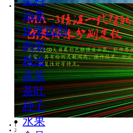
油类
化学试剂
肉类
粮油
蔬菜
茶叶
种子
水果
1
2