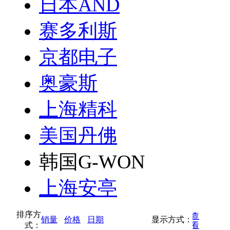
日本AND
赛多利斯
京都电子
奥豪斯
上海精科
美国丹佛
韩国G-WON
上海安亭
排序方
按缩略图方式查
销量
价格
日期
显示方式：
式：
按列表方式查看
看