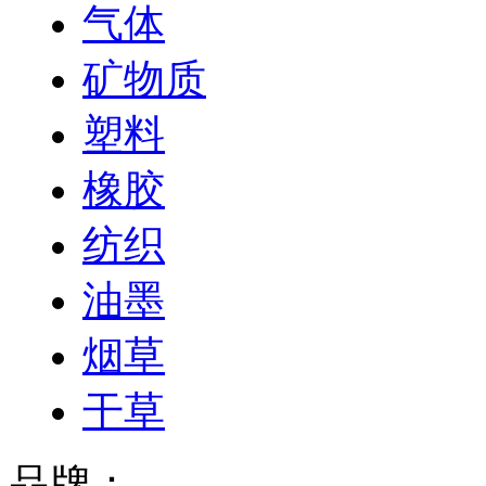
气体
矿物质
塑料
橡胶
纺织
油墨
烟草
干草
品牌：