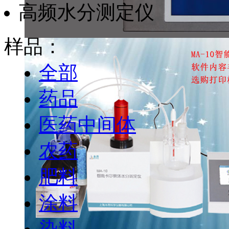
高频水分测定仪
样品：
全部
药品
医药中间体
农药
肥料
涂料
染料