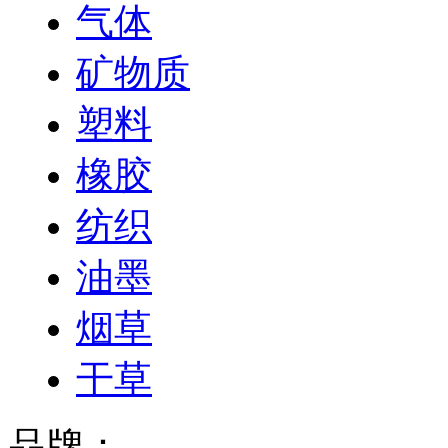
气体
矿物质
塑料
橡胶
纺织
油墨
烟草
干草
品牌：