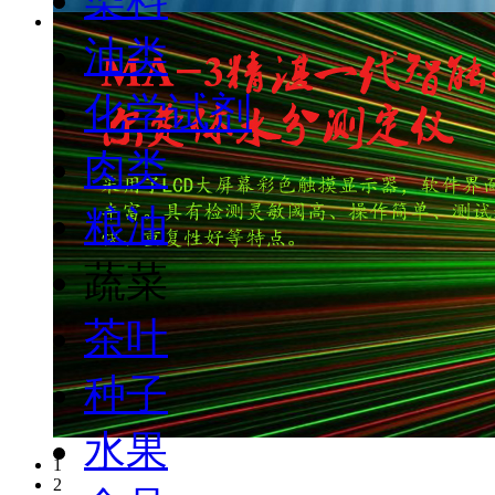
油类
化学试剂
肉类
粮油
蔬菜
茶叶
种子
水果
1
2