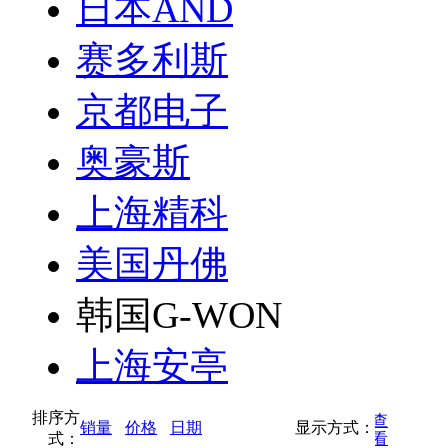
日本AND
赛多利斯
京都电子
奥豪斯
上海精科
美国丹佛
韩国G-WON
上海安亭
排序方
按缩略图方式查
销量
价格
日期
显示方式：
式：
按列表方式查看
看