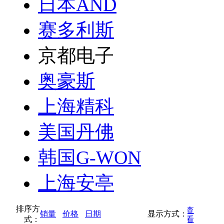
日本AND
赛多利斯
京都电子
奥豪斯
上海精科
美国丹佛
韩国G-WON
上海安亭
排序方
按缩略图方式查
销量
价格
日期
显示方式：
式：
按列表方式查看
看