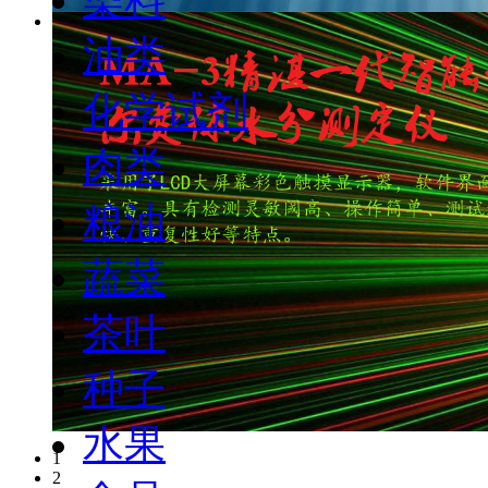
油类
化学试剂
肉类
粮油
蔬菜
茶叶
种子
水果
1
2