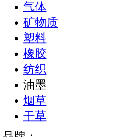
气体
矿物质
塑料
橡胶
纺织
油墨
烟草
干草
品牌：