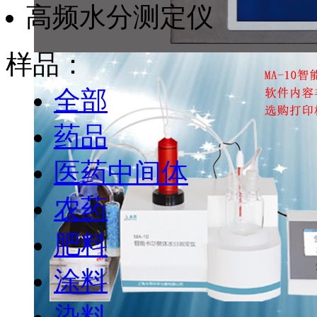
高频水分测定仪
样品：
全部
药品
医药中间体
农药
肥料
涂料
染料