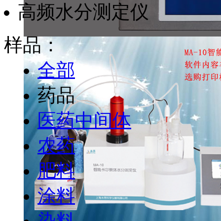
高频水分测定仪
样品：
全部
药品
医药中间体
农药
肥料
涂料
染料