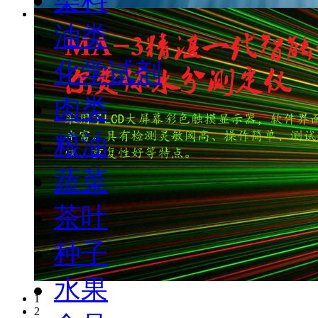
油类
化学试剂
肉类
粮油
蔬菜
茶叶
种子
水果
1
2