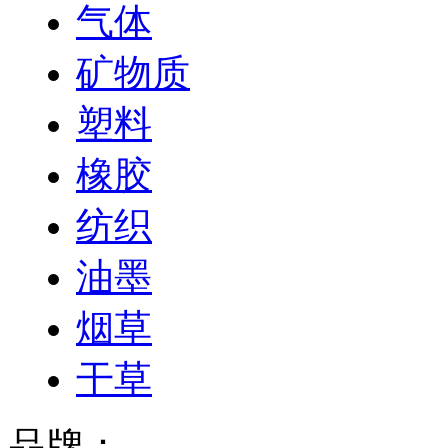
气体
矿物质
塑料
橡胶
纺织
油墨
烟草
干草
品牌：