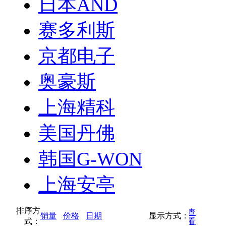
日本AND
赛多利斯
京都电子
奥豪斯
上海精科
美国丹佛
韩国G-WON
上海安亭
排序方
按缩略图方式查
销量
价格
日期
显示方式：
式：
按列表方式查看
看