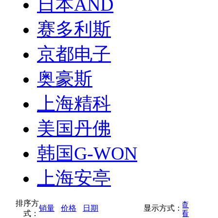
日本AND
赛多利斯
京都电子
奥豪斯
上海精科
美国丹佛
韩国G-WON
上海安亭
排序方
按缩略图方式查
销量
价格
日期
显示方式：
式：
按列表方式查看
看