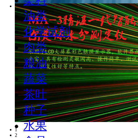
油类
化学试剂
肉类
粮油
蔬菜
茶叶
种子
水果
1
2