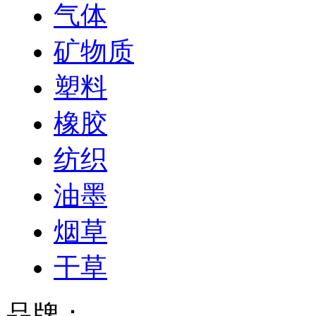
气体
矿物质
塑料
橡胶
纺织
油墨
烟草
干草
品牌：