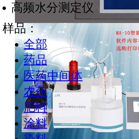
高频水分测定仪
样品：
全部
药品
医药中间体
农药
肥料
涂料
染料