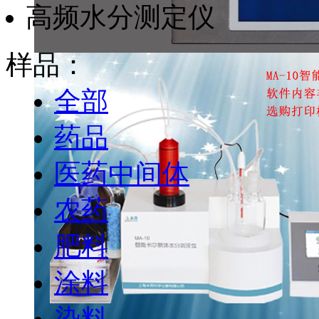
高频水分测定仪
样品：
全部
药品
医药中间体
农药
肥料
涂料
染料