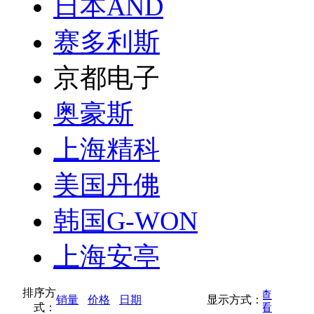
日本AND
赛多利斯
京都电子
奥豪斯
上海精科
美国丹佛
韩国G-WON
上海安亭
排序方
按缩略图方式查
销量
价格
日期
显示方式：
式：
按列表方式查看
看