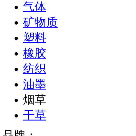
气体
矿物质
塑料
橡胶
纺织
油墨
烟草
干草
品牌：