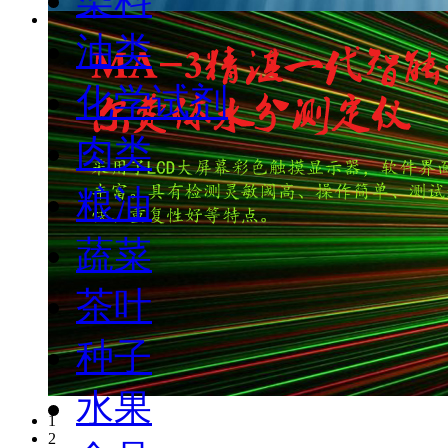
油类
化学试剂
肉类
粮油
蔬菜
茶叶
种子
水果
1
2