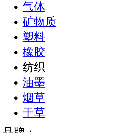
气体
矿物质
塑料
橡胶
纺织
油墨
烟草
干草
品牌：