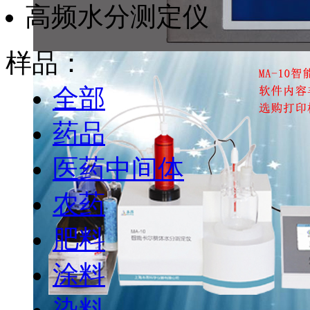
高频水分测定仪
样品：
全部
药品
医药中间体
农药
肥料
涂料
染料