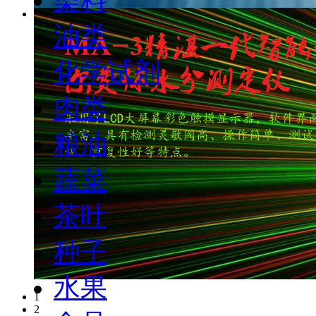
油类
化学试剂
肉类
粮油
蔬菜
茶叶
种子
水果
1
2