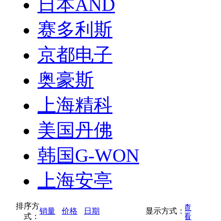
日本AND
赛多利斯
京都电子
奥豪斯
上海精科
美国丹佛
韩国G-WON
上海安亭
排序方
按缩略图方式查
销量
价格
日期
显示方式：
式：
按列表方式查看
看