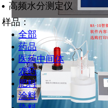
高频水分测定仪
样品：
全部
药品
医药中间体
农药
肥料
涂料
染料