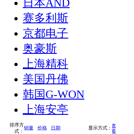
日本AND
赛多利斯
京都电子
奥豪斯
上海精科
美国丹佛
韩国G-WON
上海安亭
排序方
按缩略图方式查
销量
价格
日期
显示方式：
式：
按列表方式查看
看