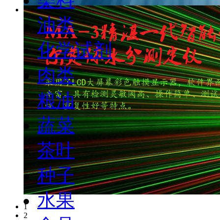
油类
化学试剂
肉类
粮油
蔬菜
茶叶
种子
水果
1
2