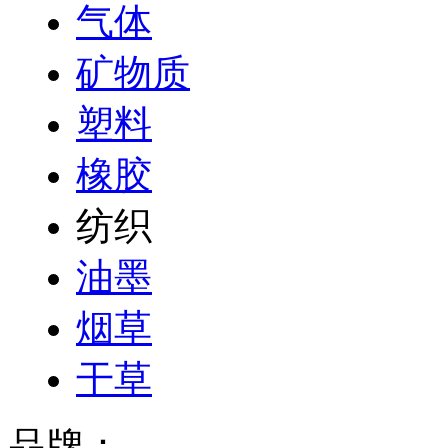
气体
矿物质
塑料
橡胶
纺织
油墨
烟草
干草
品牌：