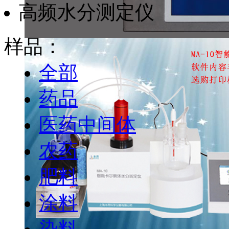
高频水分测定仪
样品：
全部
药品
医药中间体
农药
肥料
涂料
染料