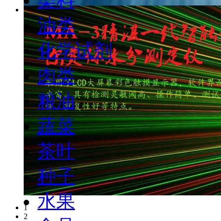
油类
化学试剂
肉类
粮油
蔬菜
茶叶
种子
水果
1
2