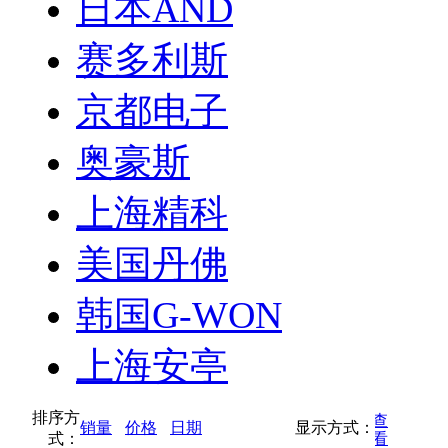
日本AND
赛多利斯
京都电子
奥豪斯
上海精科
美国丹佛
韩国G-WON
上海安亭
排序方
按缩略图方式查
销量
价格
日期
显示方式：
式：
按列表方式查看
看