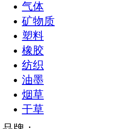
气体
矿物质
塑料
橡胶
纺织
油墨
烟草
干草
品牌：