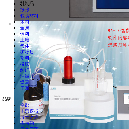
乳制品
纸张
包装材料
木材
金属
饲料
土壤
气体
矿物质
塑料
橡胶
纺织
油墨
烟草
干草
品牌：
全部
本昂仪器
瑞士万通
梅特勒