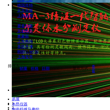
日本三菱
德国肖特
北京先驱
上海超精
日本AND
赛多利斯
京都电子
奥豪斯
上海精科
美国丹佛
韩国G-WON
上海安亭
排序方
按缩略图方式查
销量
价格
日期
显示方式：
式：
按列表方式查看
看
合作伙伴 -
易展
1
本昂仪器
2
陶瓷纤维马弗炉