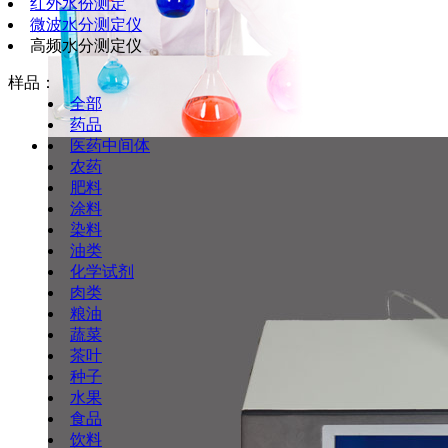
红外水份测定
微波水分测定仪
高频水分测定仪
样品：
全部
药品
医药中间体
农药
肥料
涂料
染料
油类
化学试剂
肉类
粮油
蔬菜
茶叶
种子
水果
食品
饮料