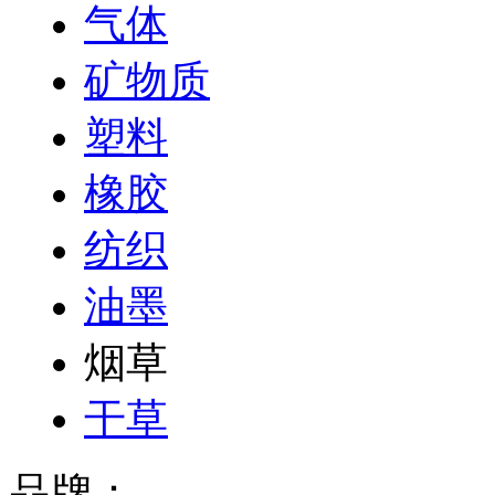
气体
矿物质
塑料
橡胶
纺织
油墨
烟草
干草
品牌：