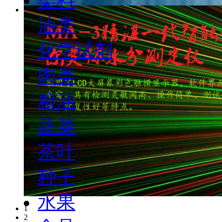
油类
化学试剂
肉类
粮油
蔬菜
茶叶
种子
水果
1
2