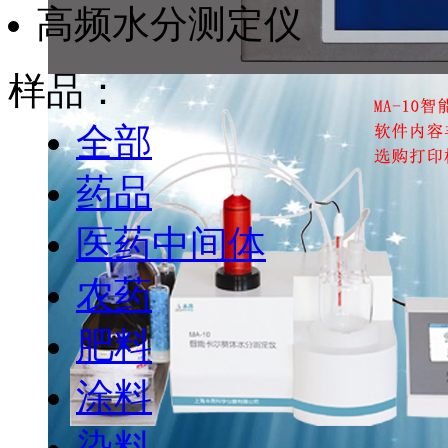
高频水分测定仪
样品：
全部
药品
医药中间体
农药
肥料
涂料
染料