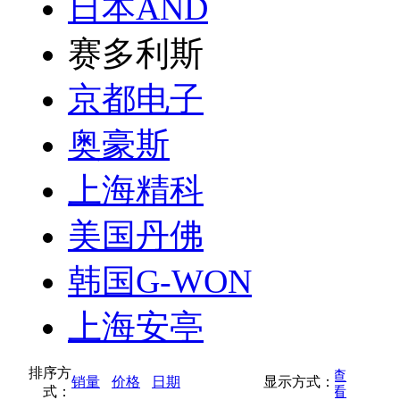
日本AND
赛多利斯
京都电子
奥豪斯
上海精科
美国丹佛
韩国G-WON
上海安亭
排序方
按缩略图方式查
销量
价格
日期
显示方式：
式：
按列表方式查看
看